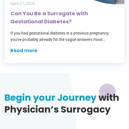
April 27, 2026
Can You Be a Surrogate with
Gestational Diabetes?
If you had gestational diabetes in a previous pregnancy,
you've probably already hit the vague answers most
surrogacy agencies give — a checkbox that says "no
Read more
diabetes" with no room…
Begin your Journey
with
Physician’s Surrogacy