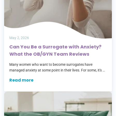
May 2, 2026
Can You Be a Surrogate with Anxiety?
What the OB/GYN Team Reviews
Many women who want to become surrogates have
managed anxiety at some point in their lives. For some, it's a
past history. For others, it's something they're still treating
Read more
with…